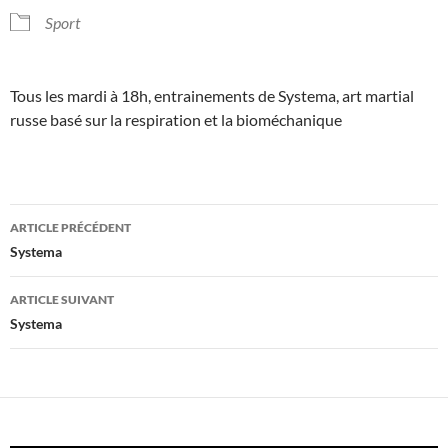
Sport
Tous les mardi à 18h, entrainements de Systema, art martial
russe basé sur la respiration et la bioméchanique
Navigation
ARTICLE PRÉCÉDENT
des
Systema
articles
ARTICLE SUIVANT
Systema