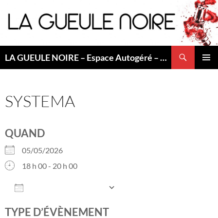
Aller
au
contenu
Recherche
LA GUEULE NOIRE – Espace Autogéré – Saint Etienne
MENU
PRINCI
SYSTEMA
QUAND
05/05/2026
18 h 00 - 20 h 00
AJOUTER AU CALENDRIER
Télécharger ICS
Calendrier Googl
TYPE D’ÉVÈNEMENT