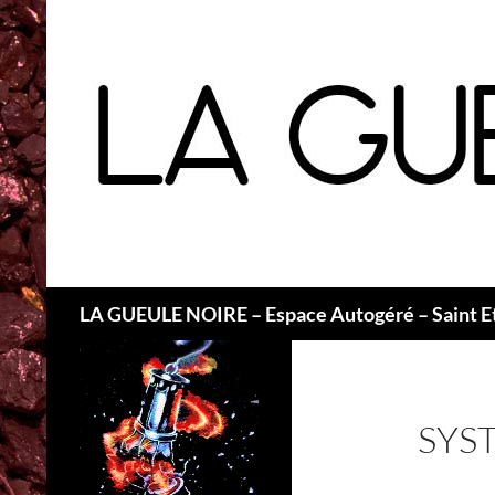
Recherche
LA GUEULE NOIRE – Espace Autogéré – Saint E
SYS