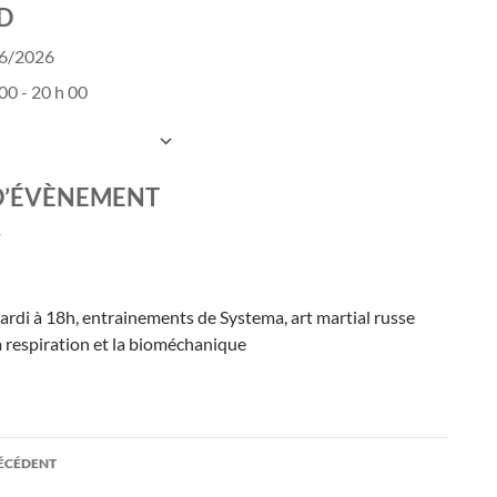
D
06/2026
00 - 20 h 00
UTER AU CALENDRIER
charger ICS
Calendrier Google
D’ÉVÈNEMENT
ardi à 18h, entrainements de Systema, art martial russe
a respiration et la bioméchanique
ation
RÉCÉDENT