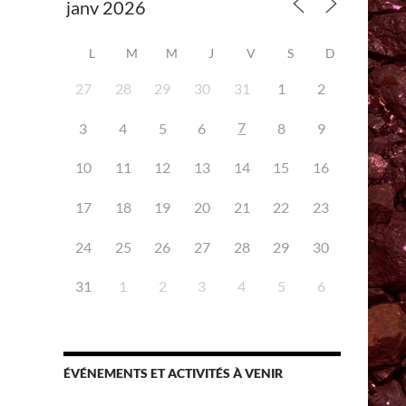
L
M
M
J
V
S
D
27
28
29
30
31
1
2
7
3
4
5
6
8
9
iCalendar
Office 365
10
11
12
13
14
15
16
17
18
19
20
21
22
23
24
25
26
27
28
29
30
31
1
2
3
4
5
6
ÉVÉNEMENTS ET ACTIVITÉS À VENIR