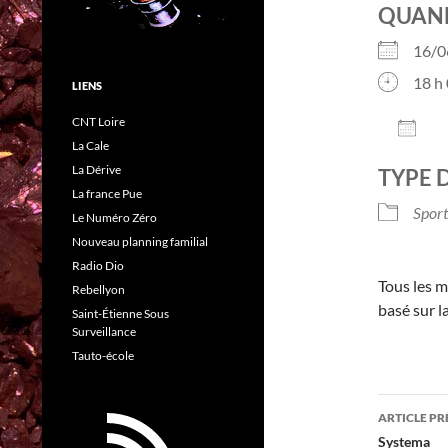
QUAN
16/
18 h 
LIENS
CNT Loire
AJO
La Cale
Télé
La Dérive
TYPE 
La france Pue
Sport
Le Numéro Zéro
Nouveau planning familial
Radio Dio
Tous les m
Rebellyon
basé sur l
Saint-Étienne Sous
Surveillance
Tauto-école
Navig
ARTICLE P
des
Systema