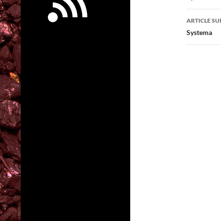
articl
ARTICLE SU
Systema