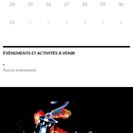
24
25
26
27
28
29
30
31
1
2
3
4
5
6
ÉVÉNEMENTS ET ACTIVITÉS À VENIR
Aucun évènement