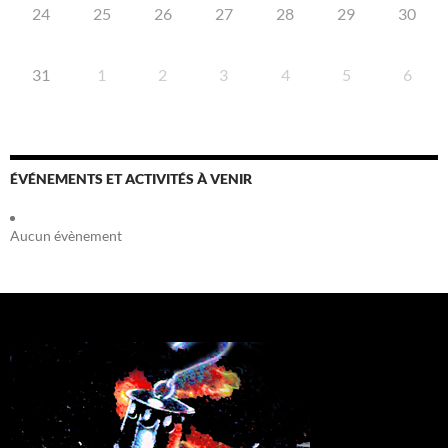
24
25
26
27
28
29
30
31
1
2
3
4
5
6
ÉVÉNEMENTS ET ACTIVITÉS À VENIR
Aucun évènement