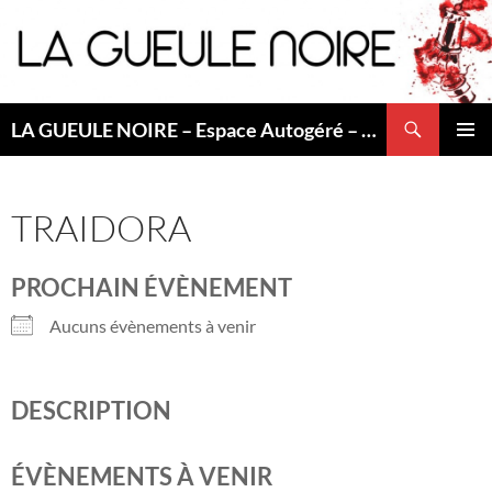
Aller
au
contenu
Recherche
LA GUEULE NOIRE – Espace Autogéré – Saint Etienne
MENU
PRINCI
TRAIDORA
PROCHAIN ÉVÈNEMENT
Aucuns évènements à venir
DESCRIPTION
ÉVÈNEMENTS À VENIR