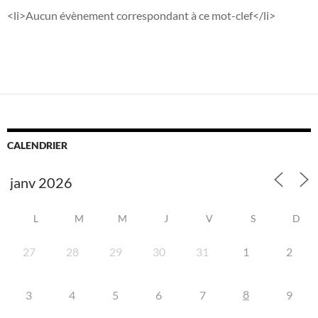
<li>Aucun évènement correspondant à ce mot-clef</li>
CALENDRIER
L
M
M
J
V
S
D
27
28
29
30
31
1
2
8
3
4
5
6
7
9