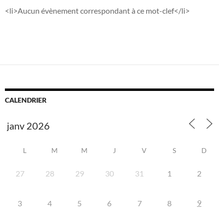
<li>Aucun évènement correspondant à ce mot-clef</li>
CALENDRIER
L
M
M
J
V
S
D
27
28
29
30
31
1
2
9
3
4
5
6
7
8