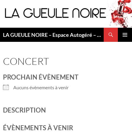
Aller
au
contenu
Recherche
LA GUEULE NOIRE – Espace Autogéré – Saint Etienne
MENU
PRINCI
CONCERT
PROCHAIN ÉVÈNEMENT
Aucuns évènements à venir
DESCRIPTION
ÉVÈNEMENTS À VENIR