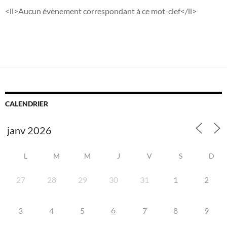
<li>Aucun évènement correspondant à ce mot-clef</li>
CALENDRIER
L
M
M
J
V
S
D
27
28
29
30
31
1
2
6
3
4
5
7
8
9