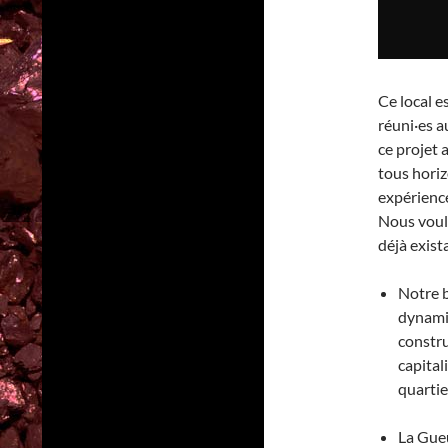
Ce local es
réuni·es a
ce projet
tous hori
expérience
Nous voulo
déjà exist
Notre b
dynamiq
constru
capital
quartier
La Gueu