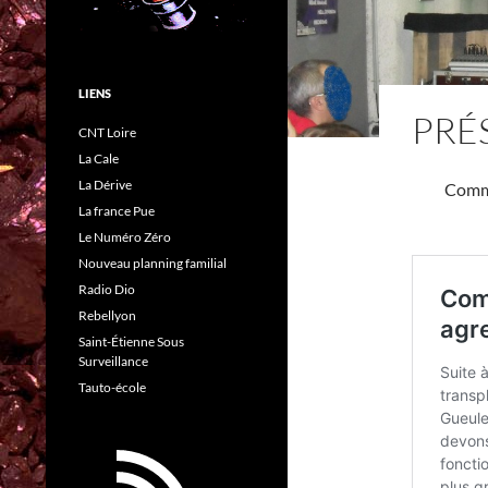
LIENS
PRÉ
CNT Loire
La Cale
La Dérive
Commu
La france Pue
Le Numéro Zéro
Nouveau planning familial
Radio Dio
Rebellyon
Saint-Étienne Sous
Surveillance
Tauto-école