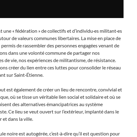
t une « fédération » de collectifs et d’individu·es militant·es
utour de valeurs communes libertaires. La mise en place de
 a permis de rassembler des personnes engagées venant de
zons dans une volonté commune de partager nos
s de vie, nos expériences de militantisme, de résistance.
ns créer du lien entre ces luttes pour consolider le réseau
ant sur Saint‐Étienne.
ut est également de créer un lieu de rencontre, convivial et
ue, où se tisse un véritable lien social et solidaire et où se
isent des alternatives émancipatrices au système
iste. Ce lieu se veut ouvert sur l’extérieur, implanté dans le
 et dans la ville.
le noire est autogérée, c’est‐à‐dire qu’il est question pour