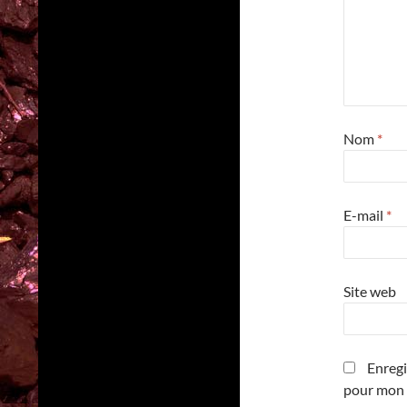
Nom
*
E-mail
*
Site web
Enregi
pour mon 