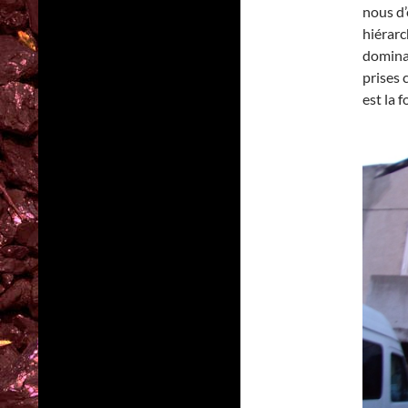
nous d’
hiérarc
dominat
prises 
est la 