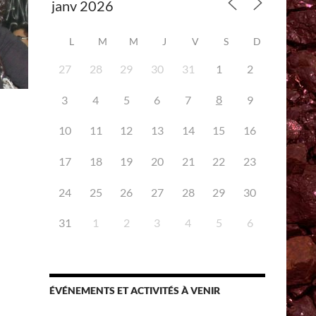
L
M
M
J
V
S
D
27
28
29
30
31
1
2
8
3
4
5
6
7
9
10
11
12
13
14
15
16
17
18
19
20
21
22
23
24
25
26
27
28
29
30
31
1
2
3
4
5
6
ÉVÉNEMENTS ET ACTIVITÉS À VENIR