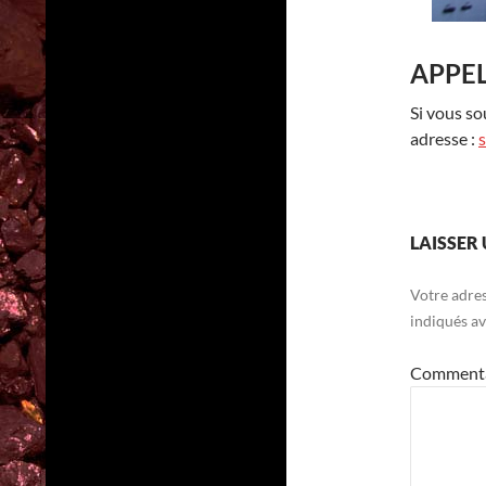
APPEL
Si vous so
adresse :
LAISSER
Votre adres
indiqués a
Comment