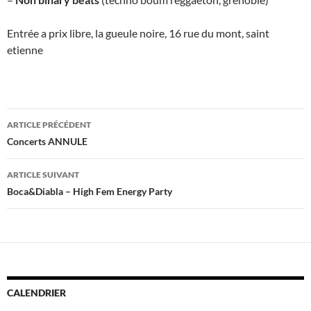
Entrée a prix libre, la gueule noire, 16 rue du mont, saint
etienne
Navigation
ARTICLE PRÉCÉDENT
des
Concerts ANNULE
articles
ARTICLE SUIVANT
Boca&Diabla – High Fem Energy Party
CALENDRIER