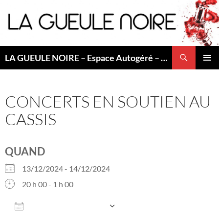
Aller
au
contenu
Recherche
LA GUEULE NOIRE – Espace Autogéré – Saint Etienne
MENU
PRINCI
CONCERTS EN SOUTIEN AU
CASSIS
QUAND
13/12/2024 - 14/12/2024
20 h 00 - 1 h 00
AJOUTER AU CALENDRIER