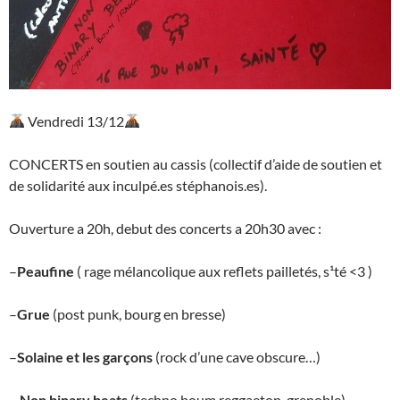
Vendredi 13/12
CONCERTS en soutien au cassis (collectif d’aide de soutien et
de solidarité aux inculpé.es stéphanois.es).
Ouverture a 20h, debut des concerts a 20h30 avec :
–
Peaufine
( rage mélancolique aux reflets pailletés, s¹té <3 )
–
Grue
(post punk, bourg en bresse)
–
Solaine et les garçons
(rock d’une cave obscure…)
–
Non binary beats
(techno boum reggaeton, grenoble)