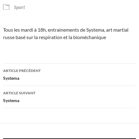
Sport
Tous les mardi à 18h, entrainements de Systema, art martial
russe basé sur la respiration et la bioméchanique
Navigation
ARTICLE PRÉCÉDENT
des
Systema
articles
ARTICLE SUIVANT
Systema