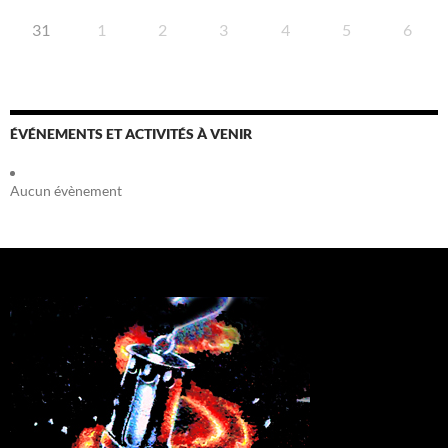
31
1
2
3
4
5
6
ÉVÉNEMENTS ET ACTIVITÉS À VENIR
Aucun évènement