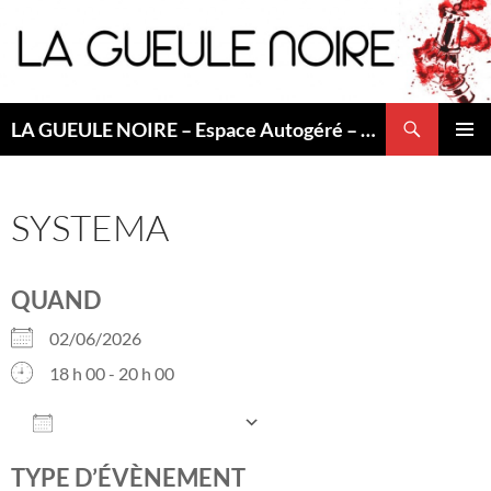
Aller
au
contenu
Recherche
LA GUEULE NOIRE – Espace Autogéré – Saint Etienne
MENU
PRINCI
SYSTEMA
QUAND
02/06/2026
18 h 00 - 20 h 00
AJOUTER AU CALENDRIER
Télécharger ICS
Calendrier Google
TYPE D’ÉVÈNEMENT