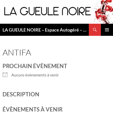
Aller
au
contenu
Recherche
LA GUEULE NOIRE – Espace Autogéré – Saint Etienne
MENU
PRINCI
ANTIFA
PROCHAIN ÉVÈNEMENT
Aucuns évènements à venir
DESCRIPTION
ÉVÈNEMENTS À VENIR