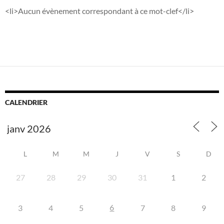
<li>Aucun évènement correspondant à ce mot-clef</li>
CALENDRIER
L
M
M
J
V
S
D
27
28
29
30
31
1
2
6
3
4
5
7
8
9