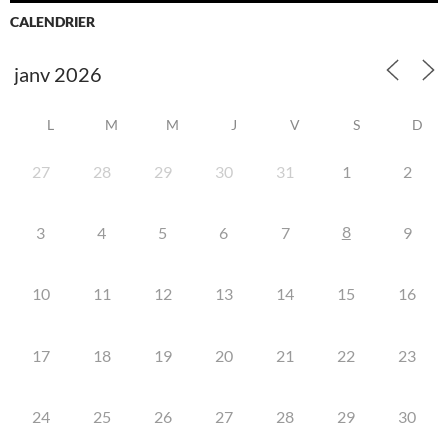
CALENDRIER
L
M
M
J
V
S
D
27
28
29
30
31
1
2
8
3
4
5
6
7
9
10
11
12
13
14
15
16
17
18
19
20
21
22
23
24
25
26
27
28
29
30