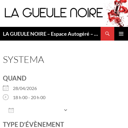
Aller
au
contenu
Recherche
LA GUEULE NOIRE – Espace Autogéré – Saint Etienne
MENU
PRINCI
SYSTEMA
QUAND
28/04/2026
18 h 00 - 20 h 00
AJOUTER AU CALENDRIER
Télécharger ICS
Calendrier Googl
TYPE D’ÉVÈNEMENT