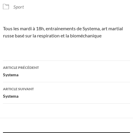
Sport
Tous les mardi à 18h, entrainements de Systema, art martial
russe basé sur la respiration et la bioméchanique
Navigation
ARTICLE PRÉCÉDENT
des
Systema
articles
ARTICLE SUIVANT
Systema