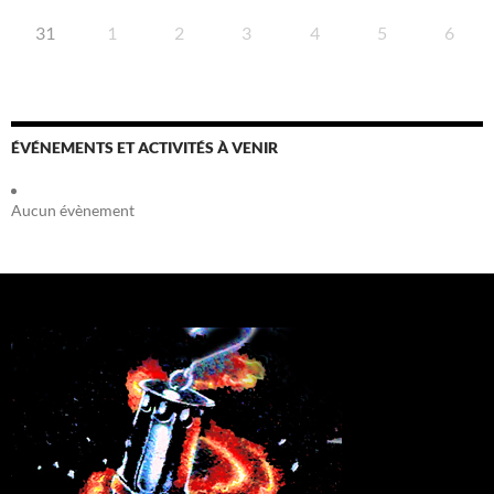
31
1
2
3
4
5
6
ÉVÉNEMENTS ET ACTIVITÉS À VENIR
Aucun évènement