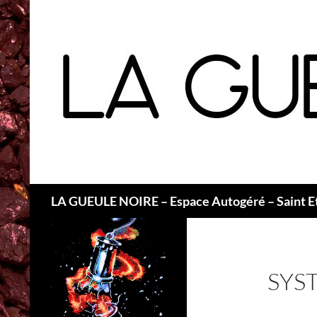
Recherche
LA GUEULE NOIRE – Espace Autogéré – Saint E
SYS