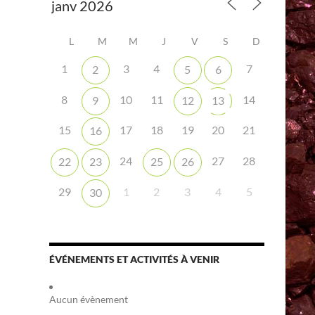
L
M
M
J
V
S
D
1
3
4
7
2
5
6
8
10
11
14
9
12
13
iCalendar
Office 365
15
17
18
19
20
21
16
24
27
28
22
23
25
26
29
1
2
3
4
5
30
ÉVÉNEMENTS ET ACTIVITÉS À VENIR
Aucun évènement