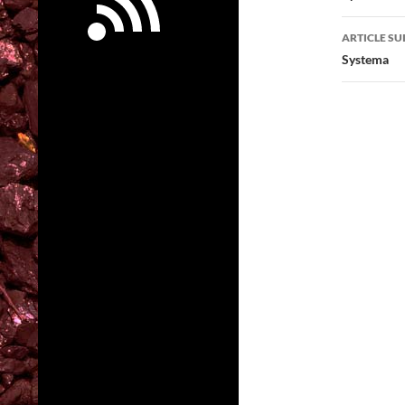
articl
ARTICLE SU
Systema