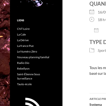
QUAN
16/
18 h 
LIENS
CNT Loire
AJO
La Cale
Télé
La Dérive
TYPE 
La france Pue
Sport
Le Numéro Zéro
Nouveau planning familial
Radio Dio
Tous les m
Rebellyon
basé sur l
Saint-Étienne Sous
Surveillance
Tauto-école
Navig
ARTICLE P
des
Systema