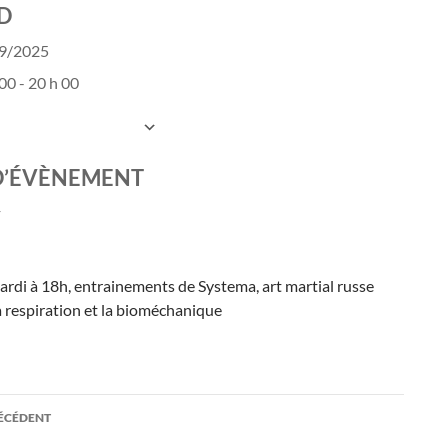
D
09/2025
00 - 20 h 00
UTER AU CALENDRIER
charger ICS
Calendrier Google
D’ÉVÈNEMENT
ardi à 18h, entrainements de Systema, art martial russe
a respiration et la bioméchanique
ation
RÉCÉDENT