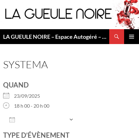
Aller
au
contenu
Recherche
LA GUEULE NOIRE – Espace Autogéré – Saint Etienne
MENU
PRINCI
SYSTEMA
QUAND
23/09/2025
18 h 00 - 20 h 00
AJOUTER AU CALENDRIER
Télécharger ICS
Calendrier Googl
TYPE D’ÉVÈNEMENT