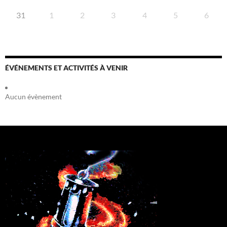
31
1
2
3
4
5
6
ÉVÉNEMENTS ET ACTIVITÉS À VENIR
Aucun évènement