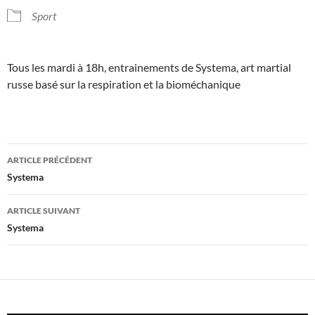
Sport
Tous les mardi à 18h, entrainements de Systema, art martial
russe basé sur la respiration et la bioméchanique
Navigation
ARTICLE PRÉCÉDENT
des
Systema
articles
ARTICLE SUIVANT
Systema