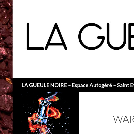
Recherche
LA GUEULE NOIRE – Espace Autogéré – Saint E
WAR