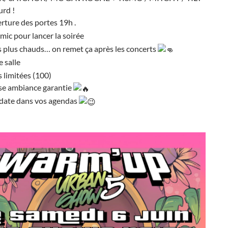
urd !
ture des portes 19h .
ic pour lancer la soirée
s plus chauds… on remet ça après les concerts
e salle
s limitées (100)
se ambiance garantie
 date dans vos agendas