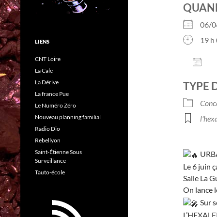
QUAN
06/0
19 h 
LIENS
CNT Loire
AJO
La Cale
Télé
La Dérive
TYPE 
La france Pue
Conc
Le Numéro Zéro
Nouveau planning familial
l'hex
Radio Dio
Rebellyon
Saint-Étienne Sous
URB
Surveillance
Le 6 juin 
Tauto-école
Salle La 
On lance l
Sur s
L’HEXALE