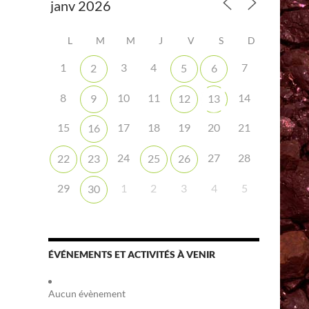
L
M
M
J
V
S
D
1
3
4
7
2
5
6
8
10
11
14
9
12
13
iCalendar
Office 365
15
17
18
19
20
21
16
24
27
28
22
23
25
26
29
1
2
3
4
5
30
ÉVÉNEMENTS ET ACTIVITÉS À VENIR
Aucun évènement