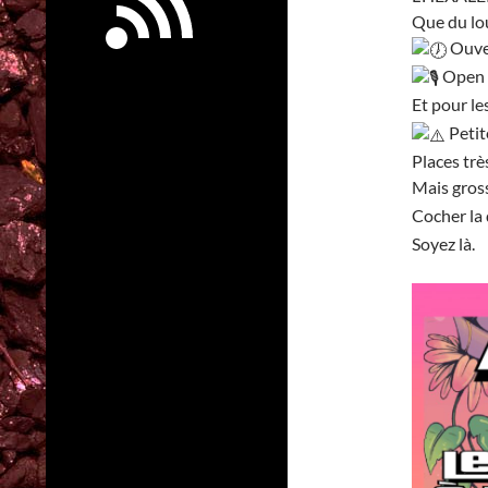
Que du lo
Ouver
Open m
Et pour le
Petit
Places trè
Mais gros
Cocher la
Soyez là.