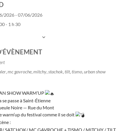
D
6/2026 - 07/06/2026
00 - 1 h 30
UTER AU CALENDRIER
charger ICS
Calendrier Google
D’ÉVÈNEMENT
ert
aler
,
mc gavroche
,
mitchy
,
stachok
,
tilt
,
tismo
,
urban show
AN SHOW WARM’UP
ça se passe à Saint-Étienne
Gueule Noire — Rue du Mont
e warm’up du festival comme il se doit
cène :
R/ SATCHOK/ MC GAVROCHE + TISMO / MITCHY / TILT