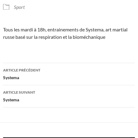
Sport
Tous les mardi à 18h, entrainements de Systema, art martial
russe basé sur la respiration et la bioméchanique
Navigation
ARTICLE PRÉCÉDENT
des
Systema
articles
ARTICLE SUIVANT
Systema