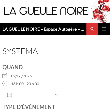
Aller
au
contenu
Recherche
LA GUEULE NOIRE – Espace Autogéré – Saint Etienne
MENU
PRINCI
SYSTEMA
QUAND
09/06/2026
18 h 00 - 20 h 00
AJOUTER AU CALENDRIER
Télécharger ICS
Calendrier Googl
TYPE D’ÉVÈNEMENT