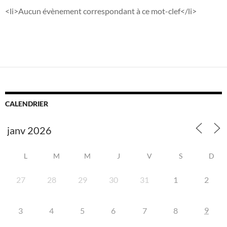
<li>Aucun évènement correspondant à ce mot-clef</li>
CALENDRIER
L
M
M
J
V
S
D
27
28
29
30
31
1
2
9
3
4
5
6
7
8