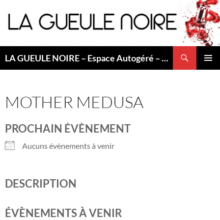
Aller
au
contenu
Recherche
LA GUEULE NOIRE – Espace Autogéré – Saint Etienne
MENU
PRINCI
MOTHER MEDUSA
PROCHAIN ÉVÈNEMENT
Aucuns évènements à venir
DESCRIPTION
ÉVÈNEMENTS À VENIR