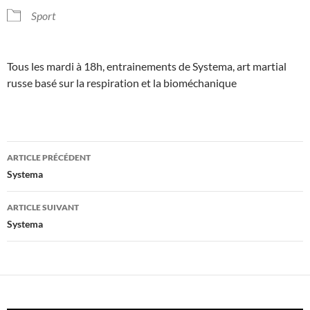
Sport
Tous les mardi à 18h, entrainements de Systema, art martial
russe basé sur la respiration et la bioméchanique
Navigation
ARTICLE PRÉCÉDENT
des
Systema
articles
ARTICLE SUIVANT
Systema