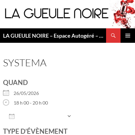
Aller
au
contenu
Recherche
LA GUEULE NOIRE – Espace Autogéré – Saint Etienne
MENU
PRINCI
SYSTEMA
QUAND
26/05/2026
18 h 00 - 20 h 00
AJOUTER AU CALENDRIER
Télécharger ICS
Calendrier Googl
TYPE D’ÉVÈNEMENT