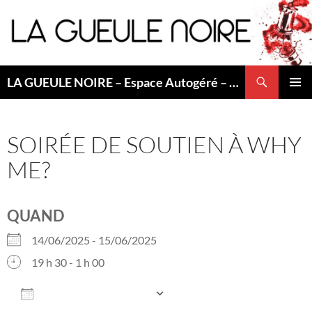
Aller
au
contenu
Recherche
LA GUEULE NOIRE – Espace Autogéré – Saint Etienne
MENU
PRINCI
SOIRÉE DE SOUTIEN À WHY
ME?
QUAND
14/06/2025 - 15/06/2025
19 h 30 - 1 h 00
AJOUTER AU CALENDRIER