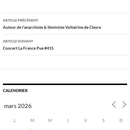
Navigation
ARTICLE PRÉCÉDENT
des
Autour de l’anarchiste & féministe Voltairine de Cleyre
articles
ARTICLE SUIVANT
Concert La France Pue #415
CALENDRIER
L
M
M
J
V
S
D