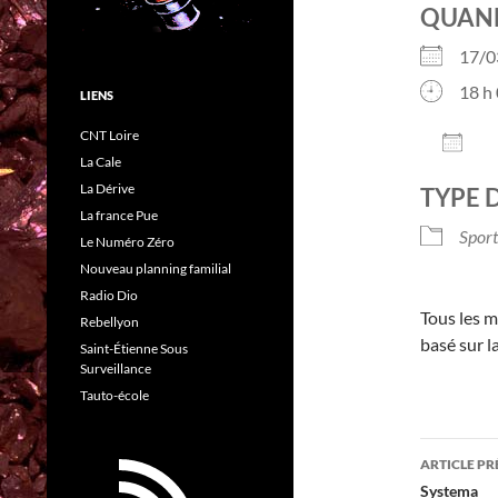
QUAN
17/
18 h 
LIENS
CNT Loire
AJO
La Cale
Télé
La Dérive
TYPE 
La france Pue
Sport
Le Numéro Zéro
Nouveau planning familial
Radio Dio
Tous les m
Rebellyon
basé sur l
Saint-Étienne Sous
Surveillance
Tauto-école
Navig
ARTICLE P
des
Systema