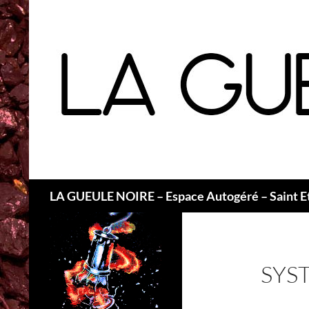
Recherche
LA GUEULE NOIRE – Espace Autogéré – Saint E
SYS