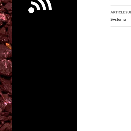
articl
ARTICLE SU
Systema