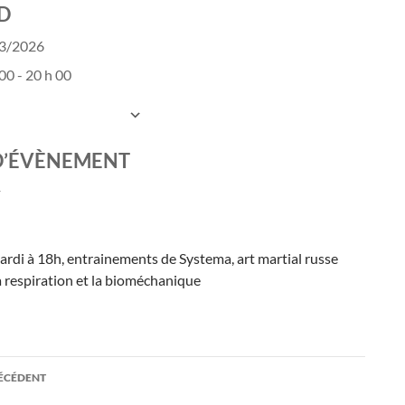
D
03/2026
00 - 20 h 00
UTER AU CALENDRIER
charger ICS
Calendrier Google
D’ÉVÈNEMENT
ardi à 18h, entrainements de Systema, art martial russe
a respiration et la bioméchanique
ation
RÉCÉDENT