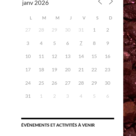
L
M
M
J
V
S
D
27
28
29
30
31
1
2
7
3
4
5
6
8
9
iCalendar
Office 365
10
11
12
13
14
15
16
17
18
19
20
21
22
23
24
25
26
27
28
29
30
31
1
2
3
4
5
6
ÉVÉNEMENTS ET ACTIVITÉS À VENIR