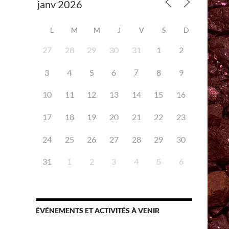
L
M
M
J
V
S
D
27
28
29
30
31
1
2
7
3
4
5
6
8
9
iCalendar
Office 365
10
11
12
13
14
15
16
17
18
19
20
21
22
23
24
25
26
27
28
29
30
31
1
2
3
4
5
6
ÉVÉNEMENTS ET ACTIVITÉS À VENIR