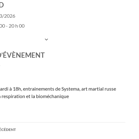
D
03/2026
00 - 20 h 00
UTER AU CALENDRIER
charger ICS
Calendrier Google
D’ÉVÈNEMENT
ardi à 18h, entrainements de Systema, art martial russe
a respiration et la bioméchanique
ation
RÉCÉDENT