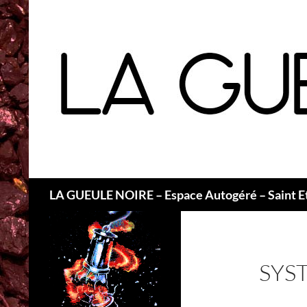
Recherche
LA GUEULE NOIRE – Espace Autogéré – Saint E
SYS