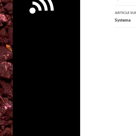
articl
ARTICLE SU
Systema