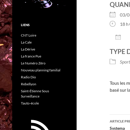
QUAN
03/
18 h 
LIENS
CNT Loire
AJO
La Cale
Télé
La Dérive
TYPE 
La france Pue
Sport
Le Numéro Zéro
Nouveau planning familial
Radio Dio
Tous les m
Rebellyon
basé sur l
Saint-Étienne Sous
Surveillance
Tauto-école
Navig
ARTICLE P
des
Systema