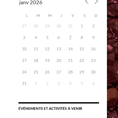
L
M
M
J
V
S
D
27
28
29
30
31
1
2
7
3
4
5
6
8
9
iCalendar
Office 365
10
11
12
13
14
15
16
17
18
19
20
21
22
23
24
25
26
27
28
29
30
31
1
2
3
4
5
6
ÉVÉNEMENTS ET ACTIVITÉS À VENIR