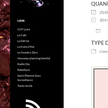
QUAN
25/0
20 h 
LIENS
CNT Loire
AJO
La Cale
Télé
La Dérive
TYPE 
La france Pue
Conc
Le Numéro Zéro
Nouveau planning familial
Radio Dio
Rebellyon
Saint-Étienne Sous
Surveillance
Tauto-école