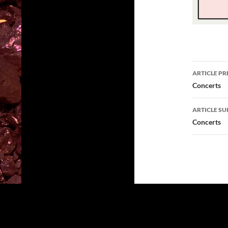
Navig
ARTICLE P
des
Concerts
articl
ARTICLE SU
Concerts