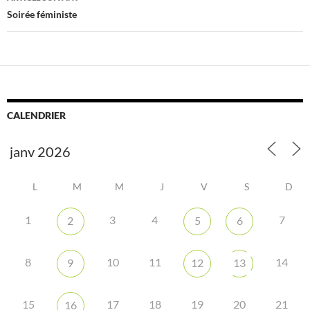
Soirée féministe
CALENDRIER
L
M
M
J
V
S
D
1
3
4
7
2
5
6
8
10
11
14
9
12
13
15
17
18
19
20
21
16