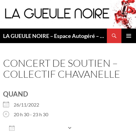
Aller
au
contenu
Recherche
LA GUEULE NOIRE – Espace Autogéré – Saint Etienne
MENU
PRINCI
CONCERT DE SOUTIEN –
COLLECTIF CHAVANELLE
QUAND
26/11/2022
20 h 30 - 23 h 30
AJOUTER AU CALENDRIER