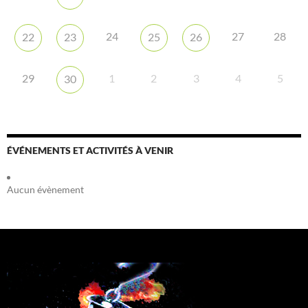
24
27
28
22
23
25
26
29
1
2
3
4
5
30
ÉVÉNEMENTS ET ACTIVITÉS À VENIR
Aucun évènement