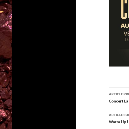
Navig
ARTICLE P
des
Concert La
articl
ARTICLE SU
Warm Up U