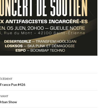
ation
RÉCÉDENT
 France Pue #426
es
IVANT
rban Show