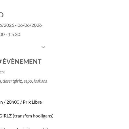
D
6/2026 - 06/06/2026
00 - 1 h 30
UTER AU CALENDRIER
charger ICS
Calendrier Google
D’ÉVÈNEMENT
ert
a
,
desertgirlz
,
espo
,
losksos
n / 20h00 / Prix Libre
RLZ (transfem hooligans)