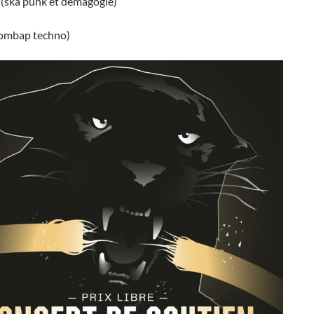
ska punk et démagogie)
ombap techno)