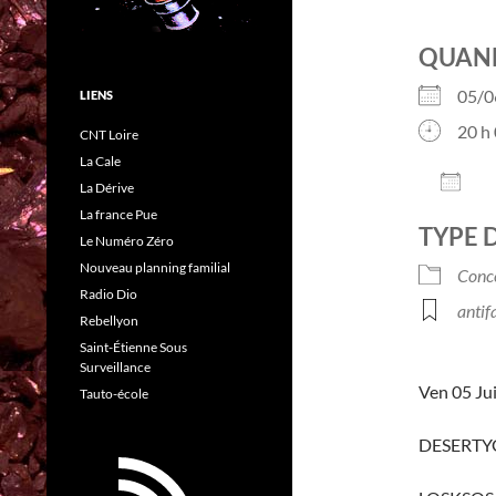
QUAN
05/0
LIENS
20 h 
CNT Loire
La Cale
AJO
La Dérive
Télé
La france Pue
TYPE 
Le Numéro Zéro
Nouveau planning familial
Conc
Radio Dio
antif
Rebellyon
Saint-Étienne Sous
Surveillance
Ven 05 Jui
Tauto-école
DESERTYGI