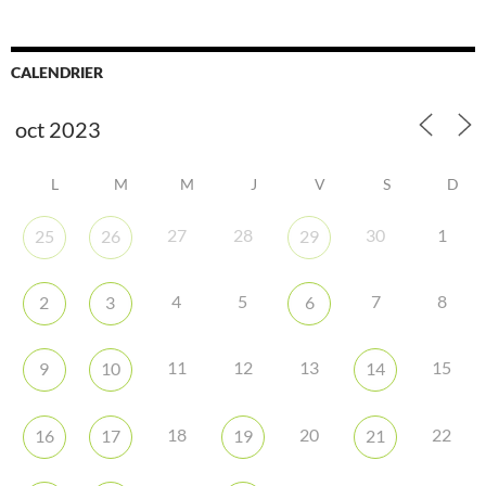
CALENDRIER
L
M
M
J
V
S
D
27
28
30
1
25
26
29
4
5
7
8
2
3
6
11
12
13
15
9
10
14
18
20
22
16
17
19
21