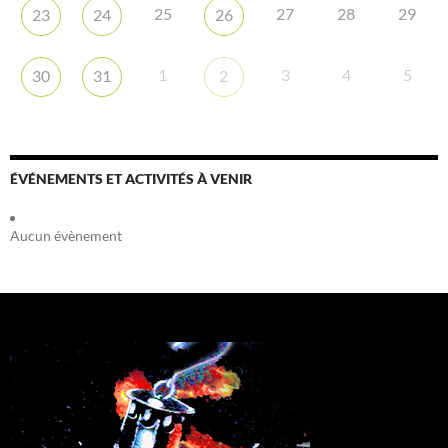
25
27
28
29
23
24
26
1
3
4
5
30
31
2
ÉVÉNEMENTS ET ACTIVITÉS À VENIR
Aucun évènement