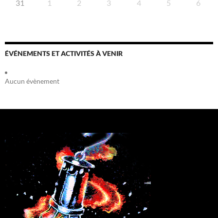
31
1
2
3
4
5
6
ÉVÉNEMENTS ET ACTIVITÉS À VENIR
Aucun évènement