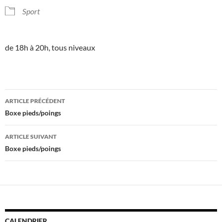
Sport
de 18h à 20h, tous niveaux
Navigation
ARTICLE PRÉCÉDENT
des
Boxe pieds/poings
articles
ARTICLE SUIVANT
Boxe pieds/poings
CALENDRIER