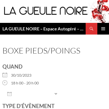
Aller
au
contenu
Recherche
LA GUEULE NOIRE – Espace Autogéré – Saint Etienne
MENU
PRINCI
BOXE PIEDS/POINGS
QUAND
30/10/2023
18 h 00 - 20 h 00
AJOUTER AU CALENDRIER
Télécharger ICS
Calendrier Googl
TYPE D’ÉVÈNEMENT