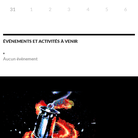
31
1
2
3
4
5
6
ÉVÉNEMENTS ET ACTIVITÉS À VENIR
Aucun évènement