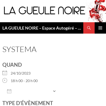
Aller
au
contenu
Recherche
LA GUEULE NOIRE – Espace Autogéré – Saint Etienne
MENU
PRINCI
SYSTEMA
QUAND
24/10/2023
18 h 00 - 20 h 00
AJOUTER AU CALENDRIER
Télécharger ICS
Calendrier Googl
TYPE D’ÉVÈNEMENT