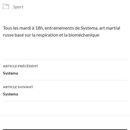
Sport
Tous les mardi à 18h, entrainements de Systema, art martial
russe basé sur la respiration et la bioméchanique
Navigation
ARTICLE PRÉCÉDENT
des
Systema
articles
ARTICLE SUIVANT
Systema