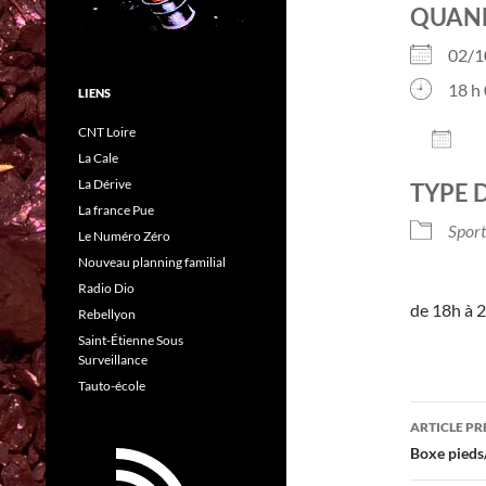
QUAN
02/
18 h 
LIENS
CNT Loire
AJO
La Cale
Télé
La Dérive
TYPE 
La france Pue
Sport
Le Numéro Zéro
Nouveau planning familial
Radio Dio
de 18h à 2
Rebellyon
Saint-Étienne Sous
Surveillance
Tauto-école
Navig
ARTICLE P
des
Boxe pieds