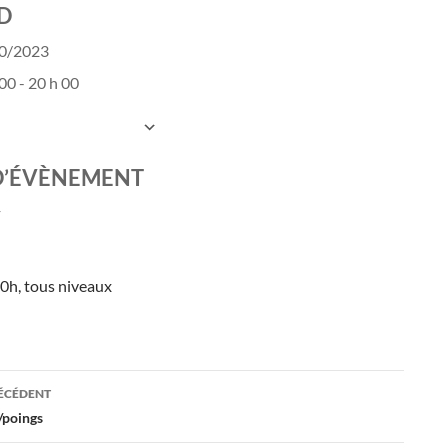
D
10/2023
00 - 20 h 00
UTER AU CALENDRIER
charger ICS
Calendrier Google
D’ÉVÈNEMENT
0h, tous niveaux
ation
RÉCÉDENT
/poings