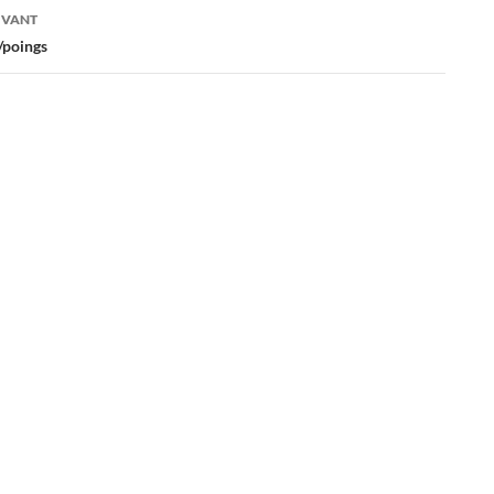
es
IVANT
/poings