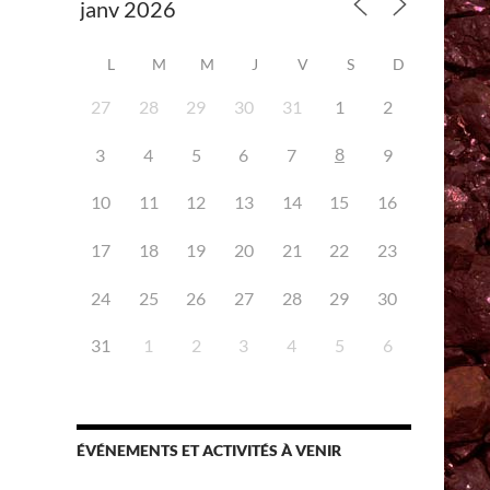
L
M
M
J
V
S
D
27
28
29
30
31
1
2
8
3
4
5
6
7
9
iCalendar
Office 365
10
11
12
13
14
15
16
17
18
19
20
21
22
23
24
25
26
27
28
29
30
31
1
2
3
4
5
6
ÉVÉNEMENTS ET ACTIVITÉS À VENIR