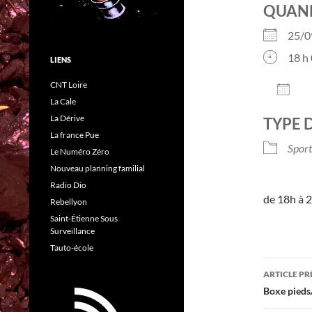
QUAN
25/
18 h 
LIENS
CNT Loire
AJO
La Cale
Télé
La Dérive
TYPE 
La france Pue
Sport
Le Numéro Zéro
Nouveau planning familial
Radio Dio
de 18h à 2
Rebellyon
Saint-Étienne Sous
Surveillance
Tauto-école
Navig
ARTICLE P
des
Boxe pieds