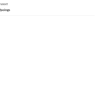
es
IVANT
/poings