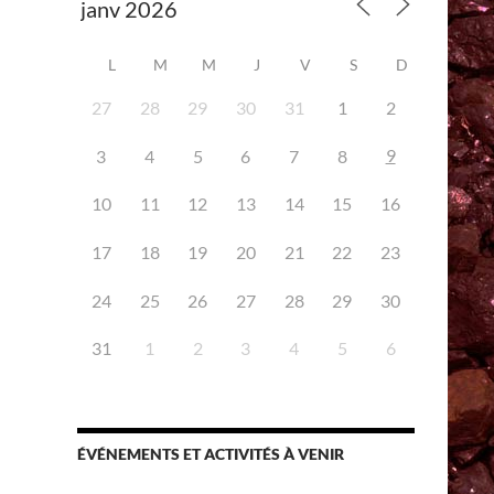
L
M
M
J
V
S
D
27
28
29
30
31
1
2
9
3
4
5
6
7
8
iCalendar
Office 365
10
11
12
13
14
15
16
17
18
19
20
21
22
23
24
25
26
27
28
29
30
31
1
2
3
4
5
6
ÉVÉNEMENTS ET ACTIVITÉS À VENIR