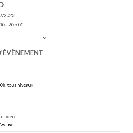
D
09/2023
00 - 20 h 00
UTER AU CALENDRIER
charger ICS
Calendrier Google
D’ÉVÈNEMENT
0h, tous niveaux
ation
RÉCÉDENT
/poings