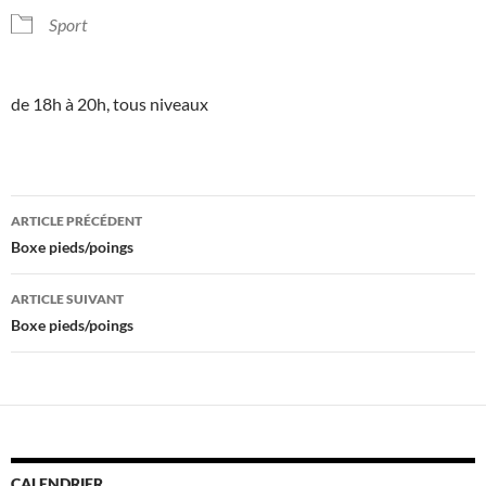
Sport
de 18h à 20h, tous niveaux
Navigation
ARTICLE PRÉCÉDENT
des
Boxe pieds/poings
articles
ARTICLE SUIVANT
Boxe pieds/poings
CALENDRIER