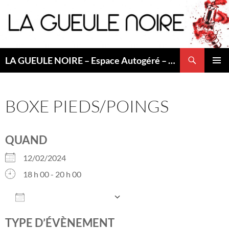
Aller
au
contenu
Recherche
LA GUEULE NOIRE – Espace Autogéré – Saint Etienne
MENU
PRINCI
BOXE PIEDS/POINGS
QUAND
12/02/2024
18 h 00 - 20 h 00
AJOUTER AU CALENDRIER
Télécharger ICS
Calendrier Googl
TYPE D’ÉVÈNEMENT