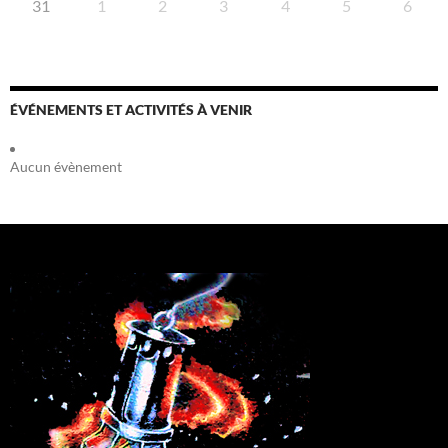
31
1
2
3
4
5
6
ÉVÉNEMENTS ET ACTIVITÉS À VENIR
Aucun évènement