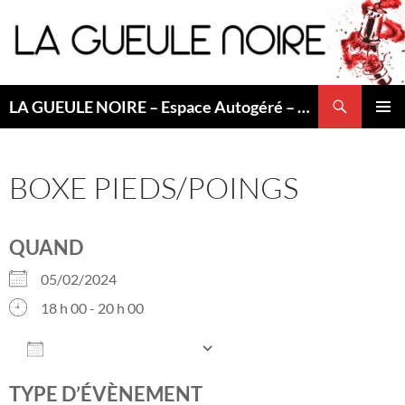
Aller
au
contenu
Recherche
LA GUEULE NOIRE – Espace Autogéré – Saint Etienne
MENU
PRINCI
BOXE PIEDS/POINGS
QUAND
05/02/2024
18 h 00 - 20 h 00
AJOUTER AU CALENDRIER
Télécharger ICS
Calendrier Googl
TYPE D’ÉVÈNEMENT