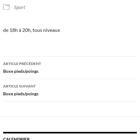
Sport
de 18h à 20h, tous niveaux
Navigation
ARTICLE PRÉCÉDENT
des
Boxe pieds/poings
articles
ARTICLE SUIVANT
Boxe pieds/poings
CALENDRIER