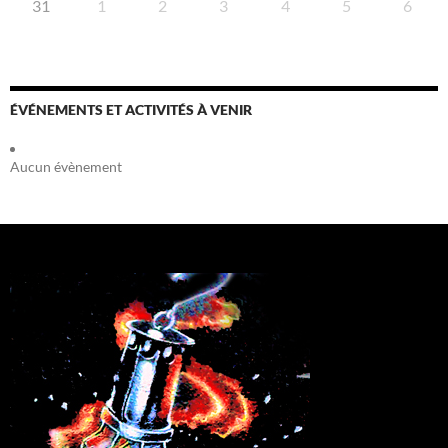
31
1
2
3
4
5
6
ÉVÉNEMENTS ET ACTIVITÉS À VENIR
Aucun évènement