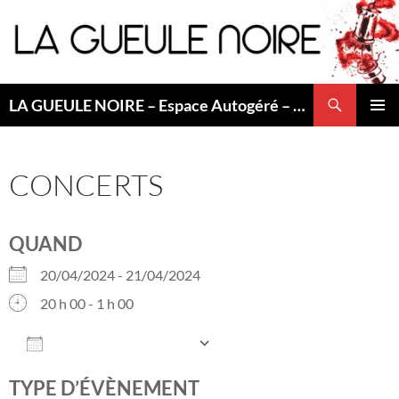
Aller
au
contenu
Recherche
LA GUEULE NOIRE – Espace Autogéré – Saint Etienne
MENU
PRINCI
CONCERTS
QUAND
20/04/2024 - 21/04/2024
20 h 00 - 1 h 00
AJOUTER AU CALENDRIER
Télécharger ICS
Calendrier Googl
TYPE D’ÉVÈNEMENT