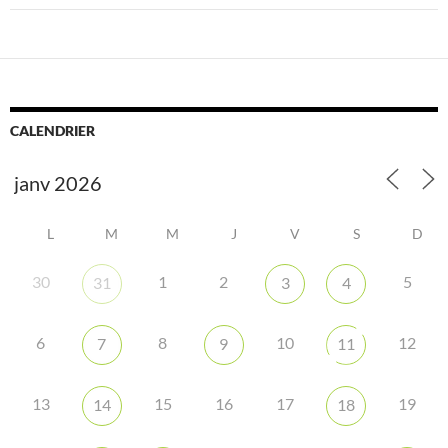
CALENDRIER
L
M
M
J
V
S
D
30
1
2
5
31
3
4
6
8
10
12
7
9
11
13
15
16
17
19
14
18