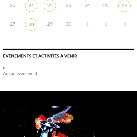
20
23
24
25
21
22
26
27
29
30
1
2
3
28
ÉVÉNEMENTS ET ACTIVITÉS À VENIR
Aucun évènement