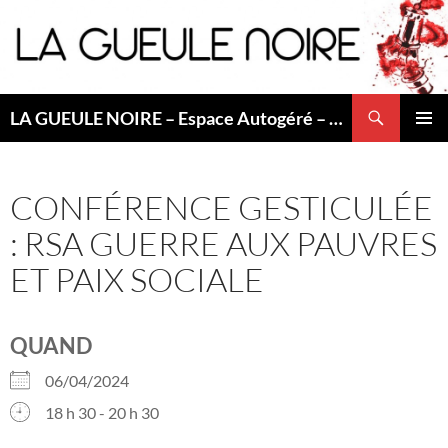
Aller
au
contenu
Recherche
LA GUEULE NOIRE – Espace Autogéré – Saint Etienne
MENU
PRINCI
CONFÉRENCE GESTICULÉE
: RSA GUERRE AUX PAUVRES
ET PAIX SOCIALE
QUAND
06/04/2024
18 h 30 - 20 h 30