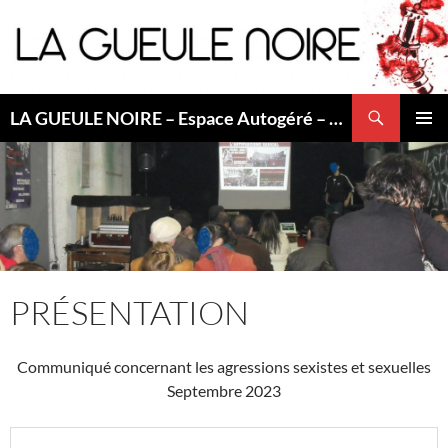
Aller
au
contenu
Recherche
LA GUEULE NOIRE – Espace Autogéré – Saint Etienne
MENU
PRINCI
PRÉSENTATION
Communiqué concernant les agressions sexistes et sexuelles
Septembre 2023