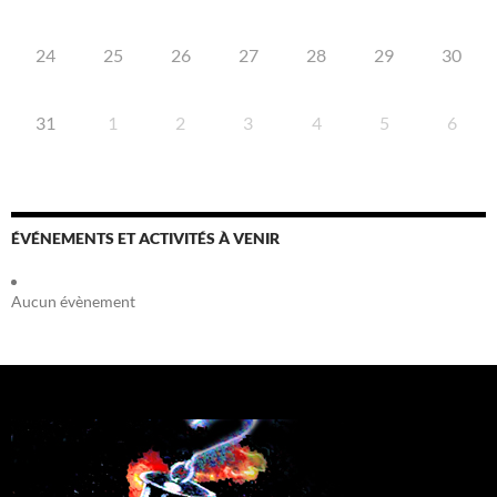
24
25
26
27
28
29
30
31
1
2
3
4
5
6
ÉVÉNEMENTS ET ACTIVITÉS À VENIR
Aucun évènement