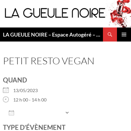
Aller
au
contenu
Recherche
LA GUEULE NOIRE – Espace Autogéré – Saint Etienne
MENU
PRINCI
PETIT RESTO VEGAN
QUAND
13/05/2023
12 h 00 - 14 h 00
AJOUTER AU CALENDRIER
Télécharger ICS
Calendrier Googl
TYPE D’ÉVÈNEMENT