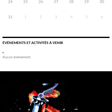
24
25
26
27
28
29
30
31
1
2
3
4
5
6
ÉVÉNEMENTS ET ACTIVITÉS À VENIR
Aucun évènement