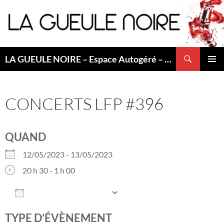
Aller
au
contenu
Recherche
LA GUEULE NOIRE – Espace Autogéré – Saint Etienne
MENU
PRINCI
CONCERTS LFP #396
QUAND
12/05/2023 - 13/05/2023
20 h 30 - 1 h 00
AJOUTER AU CALENDRIER
Télécharger ICS
Calendrier Googl
TYPE D’ÉVÈNEMENT