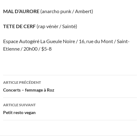
MAL D’AURORE
(anarcho punk / Ambert)
TETE DE CERF
(rap vénèr / Sainté)
Espace Autogéré La Gueule Noire / 16, rue du Mont / Saint-
Etienne / 20h00 / $5-8
Navigation
ARTICLE PRÉCÉDENT
des
Concerts – femmage à Roz
articles
ARTICLE SUIVANT
Petit resto vegan