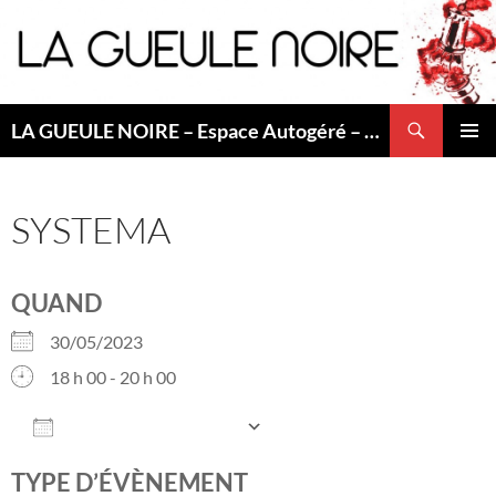
Aller
au
contenu
Recherche
LA GUEULE NOIRE – Espace Autogéré – Saint Etienne
MENU
PRINCI
SYSTEMA
QUAND
30/05/2023
18 h 00 - 20 h 00
AJOUTER AU CALENDRIER
Télécharger ICS
Calendrier Googl
TYPE D’ÉVÈNEMENT