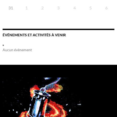
31
1
2
3
4
5
6
ÉVÉNEMENTS ET ACTIVITÉS À VENIR
Aucun évènement