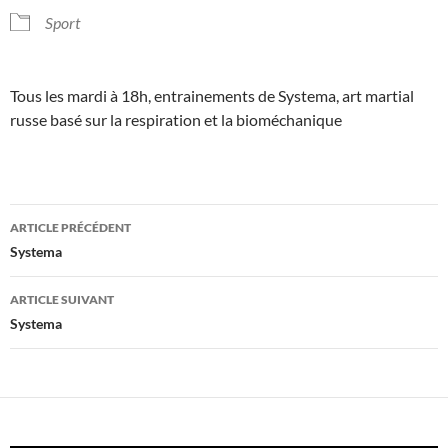
Sport
Tous les mardi à 18h, entrainements de Systema, art martial
russe basé sur la respiration et la bioméchanique
Navigation
ARTICLE PRÉCÉDENT
des
Systema
articles
ARTICLE SUIVANT
Systema