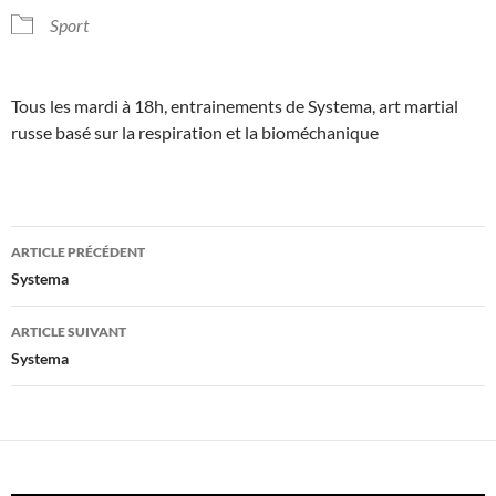
Sport
Tous les mardi à 18h, entrainements de Systema, art martial
russe basé sur la respiration et la bioméchanique
Navigation
ARTICLE PRÉCÉDENT
des
Systema
articles
ARTICLE SUIVANT
Systema