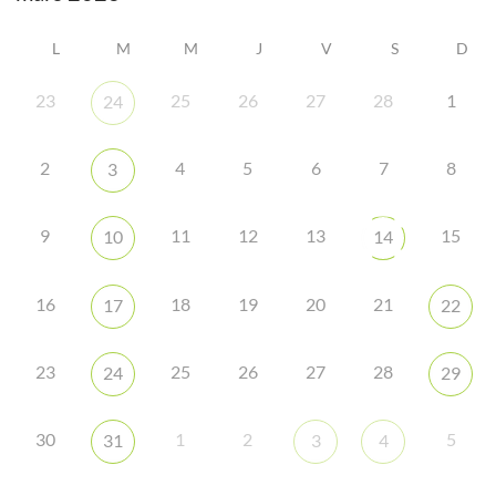
L
M
M
J
V
S
D
23
25
26
27
28
1
24
2
4
5
6
7
8
3
9
11
12
13
15
10
14
16
18
19
20
21
17
22
23
25
26
27
28
24
29
30
1
2
5
31
3
4