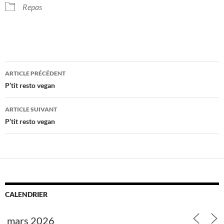
Repas
Navigation
ARTICLE PRÉCÉDENT
des
P’tit resto vegan
articles
ARTICLE SUIVANT
P’tit resto vegan
CALENDRIER