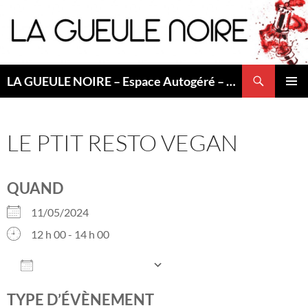
Aller
au
contenu
Recherche
LA GUEULE NOIRE – Espace Autogéré – Saint Etienne
MENU
PRINCI
LE PTIT RESTO VEGAN
QUAND
11/05/2024
12 h 00 - 14 h 00
AJOUTER AU CALENDRIER
Télécharger ICS
Calendrier Googl
TYPE D’ÉVÈNEMENT