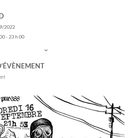
D
09/2022
00 - 23 h 00
UTER AU CALENDRIER
charger ICS
Calendrier Google
D’ÉVÈNEMENT
ert