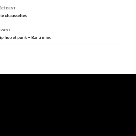
ation
RÉCÉDENT
te chaussettes
es
IVANT
ip hop et punk – Bar à mine