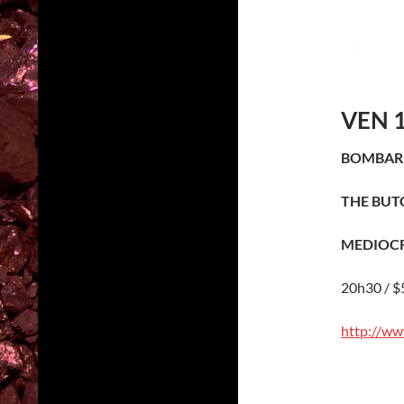
VEN 
BOMBAR
THE BUT
MEDIOC
20h30 / $5
http://ww