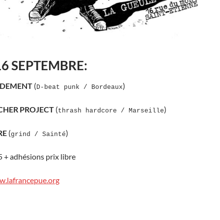
16 SEPTEMBRE:
DEMENT
(
)
D-beat punk / Bordeaux
CHER PROJECT
(
)
thrash hardcore / Marseille
RE
(
)
grind / Sainté
 + adhésions prix libre
w.lafrancepue.org