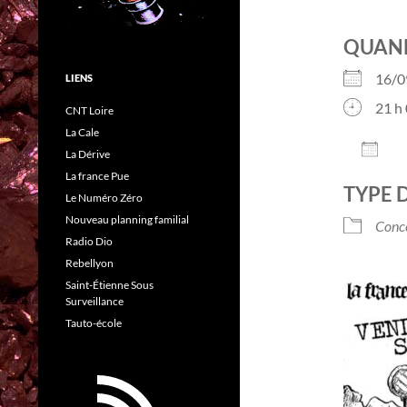
QUAN
16/
LIENS
21 h 
CNT Loire
La Cale
AJO
La Dérive
Télé
La france Pue
TYPE 
Le Numéro Zéro
Nouveau planning familial
Conc
Radio Dio
Rebellyon
Saint-Étienne Sous
Surveillance
Tauto-école