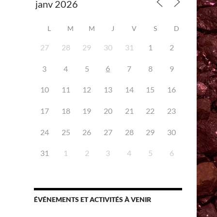
L
M
M
J
V
S
D
27
28
29
30
31
1
2
6
3
4
5
7
8
9
10
11
12
13
14
15
16
iCalendar
Office 365
17
18
19
20
21
22
23
24
25
26
27
28
29
30
31
1
2
3
4
5
6
ÉVÉNEMENTS ET ACTIVITÉS À VENIR