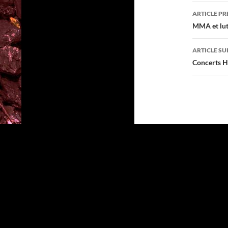
Navig
ARTICLE P
des
MMA et lut
articl
ARTICLE SU
Concerts H