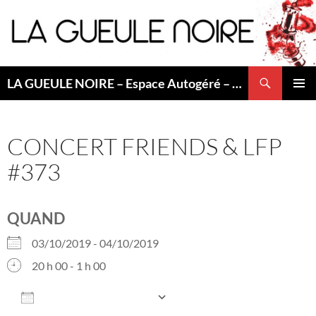
Aller
au
contenu
Recherche
LA GUEULE NOIRE – Espace Autogéré – Saint Etienne
MENU
PRINCI
CONCERT FRIENDS & LFP
#373
QUAND
03/10/2019 - 04/10/2019
20 h 00 - 1 h 00
AJOUTER AU CALENDRIER