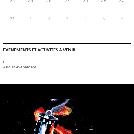
24
25
26
27
28
29
30
31
1
2
3
4
5
6
ÉVÉNEMENTS ET ACTIVITÉS À VENIR
Aucun évènement