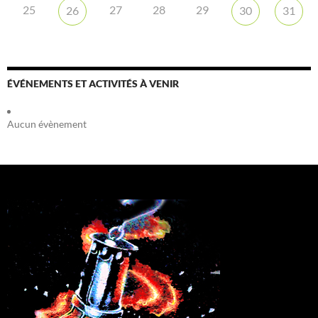
25
27
28
29
26
30
31
ÉVÉNEMENTS ET ACTIVITÉS À VENIR
Aucun évènement