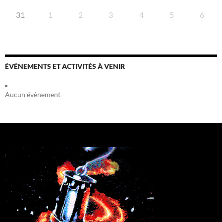
31
1
2
3
4
5
6
ÉVÉNEMENTS ET ACTIVITÉS À VENIR
Aucun évènement