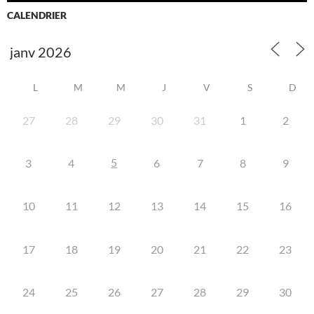
CALENDRIER
L
M
M
J
V
S
D
27
28
29
30
31
1
2
5
3
4
6
7
8
9
10
11
12
13
14
15
16
17
18
19
20
21
22
23
24
25
26
27
28
29
30