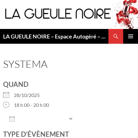
Aller
au
contenu
Recherche
LA GUEULE NOIRE – Espace Autogéré – Saint Etienne
MENU
PRINCI
SYSTEMA
QUAND
28/10/2025
18 h 00 - 20 h 00
AJOUTER AU CALENDRIER
Télécharger ICS
Calendrier Googl
TYPE D’ÉVÈNEMENT