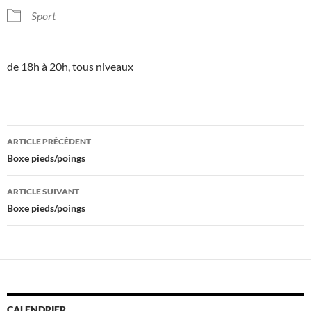
Sport
de 18h à 20h, tous niveaux
Navigation
ARTICLE PRÉCÉDENT
des
Boxe pieds/poings
articles
ARTICLE SUIVANT
Boxe pieds/poings
CALENDRIER