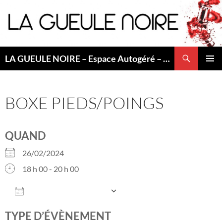
Aller
au
contenu
Recherche
LA GUEULE NOIRE – Espace Autogéré – Saint Etienne
MENU
PRINCI
BOXE PIEDS/POINGS
QUAND
26/02/2024
18 h 00 - 20 h 00
AJOUTER AU CALENDRIER
Télécharger ICS
Calendrier Googl
TYPE D’ÉVÈNEMENT