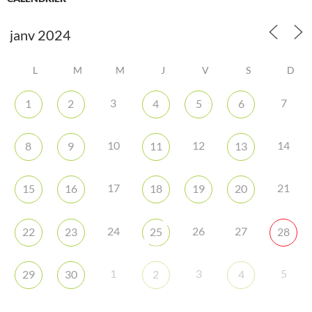
L
M
M
J
V
S
D
3
7
1
2
4
5
6
10
12
14
8
9
11
13
17
21
15
16
18
19
20
24
26
27
22
23
25
28
1
3
5
29
30
2
4