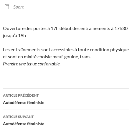
Sport
Ouverture des portes à 17h début des entrainements à 17h30
jusqu’à 19h
Les entraînements sont accessibles à toute condition physique
et sont en mixité choisie meuf, gouine, trans.
Prendre une tenue confortable.
Navigation
ARTICLE PRÉCÉDENT
des
Autodéfense féministe
articles
ARTICLE SUIVANT
Autodéfense féministe