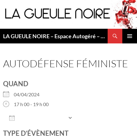
Aller
au
contenu
Recherche
LA GUEULE NOIRE – Espace Autogéré – Saint Etienne
MENU
PRINCI
AUTODÉFENSE FÉMINISTE
QUAND
04/04/2024
17 h 00 - 19 h 00
AJOUTER AU CALENDRIER
Télécharger ICS
Calendrier Googl
TYPE D’ÉVÈNEMENT