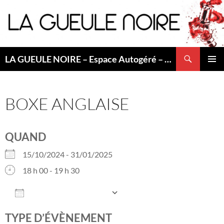
Aller
au
contenu
Recherche
LA GUEULE NOIRE – Espace Autogéré – Saint Etienne
MENU
PRINCI
BOXE ANGLAISE
QUAND
15/10/2024 - 31/01/2025
18 h 00 - 19 h 30
AJOUTER AU CALENDRIER
Télécharger ICS
Calendrier Googl
TYPE D’ÉVÈNEMENT