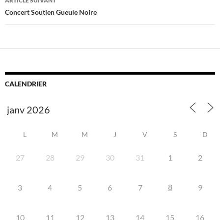
ARTICLE SUIVANT
Concert Soutien Gueule Noire
CALENDRIER
L
M
M
J
V
S
D
27
28
29
30
31
1
2
8
3
4
5
6
7
9
10
11
12
13
14
15
16