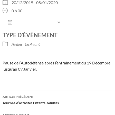
20/12/2019 - 08/01/2020
0 h 00
AJOUTER AU CALENDRIER
Télécharger ICS
Calendrier Googl
TYPE D’ÉVÈNEMENT
Atelier
En Avant
Pause de l’Autodéfense après l’entraînement du 19 Décembre
jusqu’au 09 Janvier.
Navigation
ARTICLE PRÉCÉDENT
des
Journée d’activités Enfants-Adultes
articles