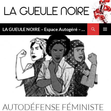
Aller
au
contenu
Recherche
LA GUEULE NOIRE – Espace Autogéré – Saint Etienne
MENU
PRINCI
AUTODÉFENSE FÉMINISTE