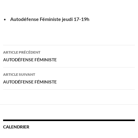
Autodéfense Féministe jeudi
17-19h
Navigation
ARTICLE PRÉCÉDENT
des
AUTODÉFENSE FÉMINISTE
articles
ARTICLE SUIVANT
AUTODÉFENSE FÉMINISTE
CALENDRIER