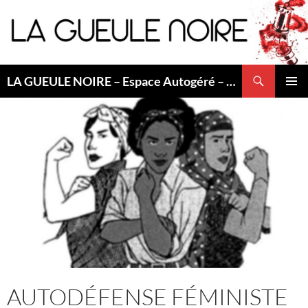
Aller
au
contenu
Recherche
LA GUEULE NOIRE – Espace Autogéré – Saint Etienne
MENU
PRINCI
AUTODÉFENSE FÉMINISTE