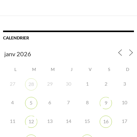
CALENDRIER
L
M
M
J
V
S
D
27
29
30
1
2
3
28
4
6
7
8
10
5
9
11
13
14
15
17
12
16