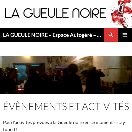
Aller
au
contenu
Recherche
LA GUEULE NOIRE – Espace Autogéré – Saint Etienne
MENU
PRINCI
ÉVÈNEMENTS ET ACTIVITÉS
Pas d'activités prévues à la Gueule noire en ce moment - stay
tuned !